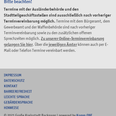
Bitte beachten!
Termine mit der Ausländerbehörde und den
Stadtteilgeschäftsstellen sind ausschließlich nach vorheriger
Terminvereinbarung möglich.
Termine mit dem Bürgeramt, dem
Gewerbeamt und der Waffenbehörde sind nach vorheriger
Terminvereinbarung sowie zu den zusätzlichen offenen
Sprechzeiten möglich.
Zu unserer Online-Terminvereinbarung
gelangen Sie hier
. Über die
jeweiligen Ämter
können auch per E-
Mail oder Telefon Termine vereinbart werden.
I
MPRESSUM
DATENSCHUTZ
KONTAKT
B
ARRIEREFREIHEIT
L
EICHTE SPRACHE
G
EBÄRDENSPRACHE
HINWEISE
© 2021 Große Kreisstadt Backnang | powered by
Komm.ONE