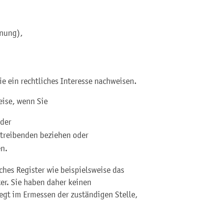
hnung),
e ein rechtliches Interesse nachweisen.
eise, wenn Sie
oder
trei
benden beziehen oder
en.
ches Register wie beispielsweise das
er. Sie haben daher keinen
iegt im Ermessen der zuständigen Stelle,