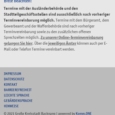
Bitte beachten!
Termine mit der Ausländerbehörde und den
Stadtteilgeschäftsstellen sind ausschließlich nach vorheriger
Terminvereinbarung möglich.
Termine mit dem Bürgeramt, dem
Gewerbeamt und der Waffenbehörde sind nach vorheriger
Terminvereinbarung sowie zu den zusätzlichen offenen
Sprechzeiten möglich.
Zu unserer Online-Terminvereinbarung
gelangen Sie hier
. Über die
jeweiligen Ämter
können auch per E-
Mail oder Telefon Termine vereinbart werden.
I
MPRESSUM
DATENSCHUTZ
KONTAKT
B
ARRIEREFREIHEIT
L
EICHTE SPRACHE
G
EBÄRDENSPRACHE
HINWEISE
© 2021 Große Kreisstadt Backnang | powered by
Komm.ONE