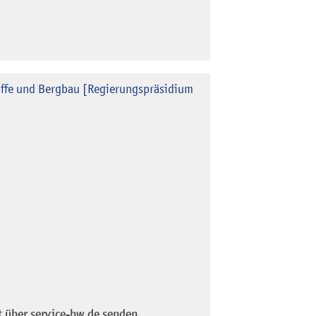
offe und Bergbau [Regierungspräsidium
t über service-bw.de senden