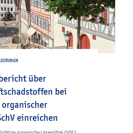
LEISTUNGEN
bericht über
tschadstoffen bei
 organischer
SchV einreichen
flüchtige organische Lösemittel (VOC)