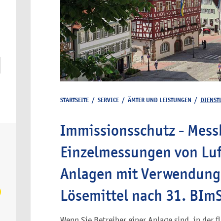
STARTSEITE
/
SERVICE
/
ÄMTER UND LEISTUNGEN
/
DIENST
Immissionsschutz - Mess
Einzelmessungen von Luf
Anlagen mit Verwendung
Lösemittel nach 31. BIm
Wenn Sie Betreiber einer Anlage sind, in der 