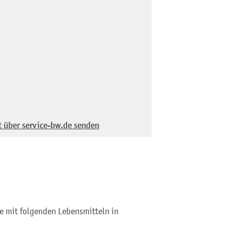
t über service-bw.de senden
se mit folgenden Lebensmitteln in