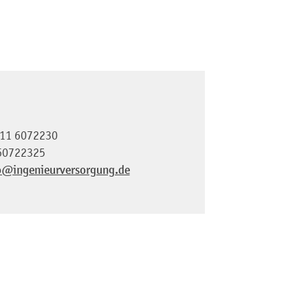
11 6072230
60722325
o@ingenieurversorgung.de