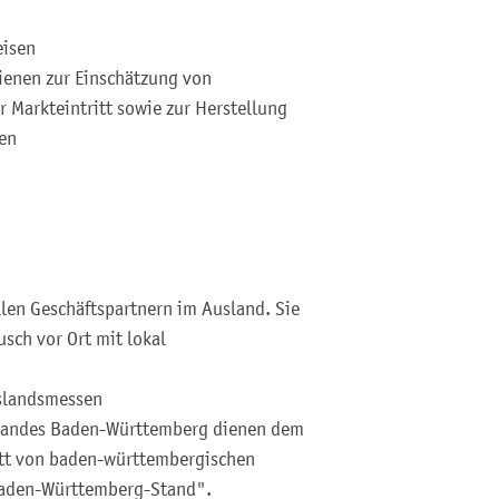
eisen
enen zur Einschätzung von
 Markteintritt sowie zur Herstellung
ten
llen Geschäftspartnern im Ausland. Sie
sch vor Ort mit lokal
slandsmessen
s Landes Baden-Württemberg dienen dem
tt von baden-württembergischen
aden-Württemberg-Stand".