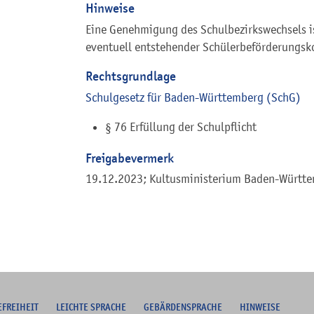
Hinweise
Eine Genehmigung des Schulbezirkswechsels is
eventuell entstehender Schülerbeförderungsk
Rechtsgrundlage
Schulgesetz für Baden-Württemberg (SchG)
§ 76
Erfüllung der Schulpflicht
Freigabevermerk
19.12.2023; Kultusministerium Baden-Württ
EFREIHEIT
L
EICHTE SPRACHE
G
EBÄRDENSPRACHE
HINWEISE