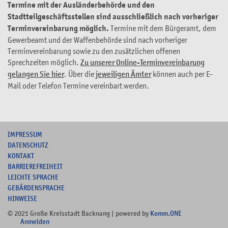
Termine mit der Ausländerbehörde und den
Stadtteilgeschäftsstellen sind ausschließlich nach vorheriger
Terminvereinbarung möglich.
Termine mit dem Bürgeramt, dem
Gewerbeamt und der Waffenbehörde sind nach vorheriger
Terminvereinbarung sowie zu den zusätzlichen offenen
Sprechzeiten möglich.
Zu unserer Online-Terminvereinbarung
gelangen Sie hier
. Über die
jeweiligen Ämter
können auch per E-
Mail oder Telefon Termine vereinbart werden.
I
MPRESSUM
DATENSCHUTZ
KONTAKT
B
ARRIEREFREIHEIT
L
EICHTE SPRACHE
G
EBÄRDENSPRACHE
HINWEISE
© 2021 Große Kreisstadt Backnang | powered by
Komm.ONE
Anmelden