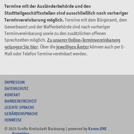
Termine mit der Ausländerbehörde und den
Stadtteilgeschäftsstellen sind ausschließlich nach vorheriger
Terminvereinbarung möglich.
Termine mit dem Bürgeramt, dem
Gewerbeamt und der Waffenbehörde sind nach vorheriger
Terminvereinbarung sowie zu den zusätzlichen offenen
Sprechzeiten möglich.
Zu unserer Online-Terminvereinbarung
gelangen Sie hier
. Über die
jeweiligen Ämter
können auch per E-
Mail oder Telefon Termine vereinbart werden.
I
MPRESSUM
DATENSCHUTZ
KONTAKT
B
ARRIEREFREIHEIT
L
EICHTE SPRACHE
G
EBÄRDENSPRACHE
HINWEISE
© 2021 Große Kreisstadt Backnang | powered by
Komm.ONE
Anmelden