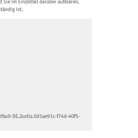
 Sie im Einzelfall darüber aufklären,
tändig ist.
tfach
DE.Justiz.0d1ae91c-f74d-40f5-