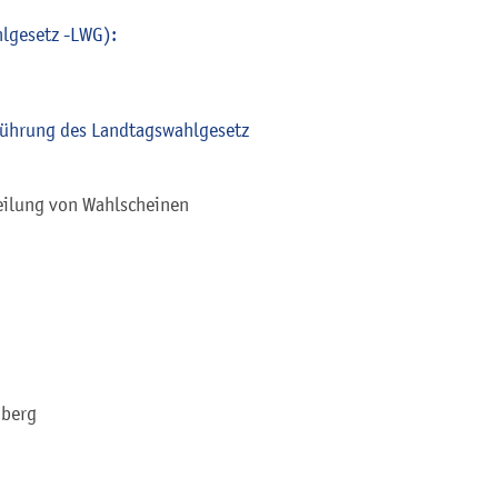
lgesetz -LWG):
führung des Landtagswahlgesetz
teilung von Wahlscheinen
mberg