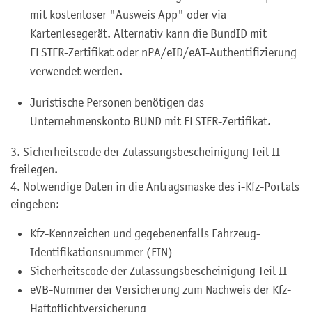
mit kostenloser
"Ausweis App"
oder via
Kartenlesegerät. Alternativ
kann die
BundID
mit
ELSTER-Zertifikat oder nPA/eID/eAT-Authentifizierung
verwendet werden.
Juristische Personen benötigen das
Unternehmenskonto BUND mit ELSTER-Zertifikat.
3. Sicherheits
code
der Zulassungsbescheinigung Teil
II
freilegen.
4. Notwendige Daten in die Antragsmaske des i-Kfz-Portals
eingeben:
Kfz-Kennzeichen und
gegebenenfalls
Fahrzeug-
Identifikationsnummer (FIN)
Sicherheits
code
der Zulassungsbescheinigung Teil
II
eVB-Nummer der Versicherung zum Nachweis der
Kfz-
Haftpflichtversicherung