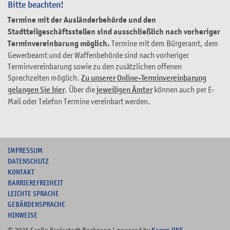
Bitte beachten!
Termine mit der Ausländerbehörde und den
Stadtteilgeschäftsstellen sind ausschließlich nach vorheriger
Terminvereinbarung möglich.
Termine mit dem Bürgeramt, dem
Gewerbeamt und der Waffenbehörde sind nach vorheriger
Terminvereinbarung sowie zu den zusätzlichen offenen
Sprechzeiten möglich.
Zu unserer Online-Terminvereinbarung
gelangen Sie hier
. Über die
jeweiligen Ämter
können auch per E-
Mail oder Telefon Termine vereinbart werden.
I
MPRESSUM
DATENSCHUTZ
KONTAKT
B
ARRIEREFREIHEIT
L
EICHTE SPRACHE
G
EBÄRDENSPRACHE
HINWEISE
© 2021 Große Kreisstadt Backnang | powered by
Komm.ONE