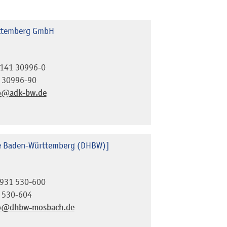
rttemberg GmbH
141 30996-0
 30996-90
o@adk-bw.de
e Baden-Württemberg (DHBW)]
931 530-600
 530-604
o@dhbw-mosbach.de