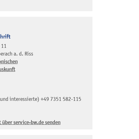
hrift
 11
erach a. d. Riss
onischen
uskunft
und interessierte)
+49 7351 582-115
t über service-bw.de senden