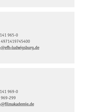
141 965-0
 4971419745400
o@efh-ludwigsburg.de
141 969-0
 969-299
o@filmakademie.de