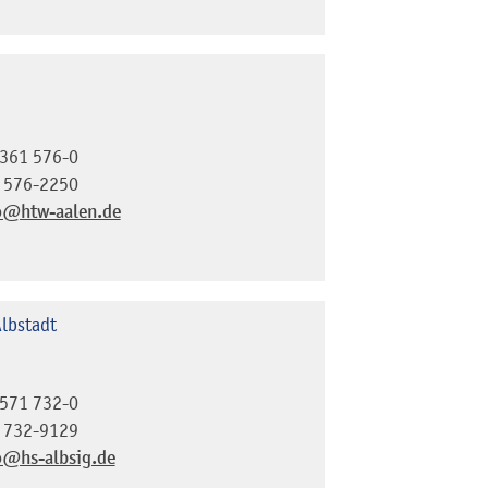
361 576-0
 576-2250
o@htw-aalen.de
lbstadt
571 732-0
 732-9129
o@hs-albsig.de